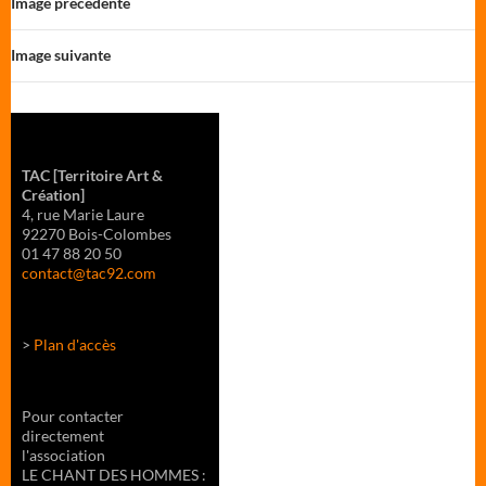
Image précédente
Image suivante
TAC
[Territoire Art &
Création]
4, rue Marie Laure
92270 Bois-Colombes
01 47 88 20 50
contact@tac92.com
>
Plan d'accès
Pour contacter
directement
l'association
LE CHANT DES HOMMES :