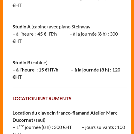
€HT
Studio A
(cabine) avec piano Steinway
– à l’heure : 45 €HT/h – à la journée (8 h) : 300
€HT
Studio B
(cabine)
– à l’heure : 15 €HT/h – à la journée (8 h) : 120
€HT
LOCATION INSTRUMENTS
Location du clavecin franco-flamand Atelier Marc
Ducornet
(seul)
ère
– 1
journée (8 h) : 300 €HT – jours suivants : 100