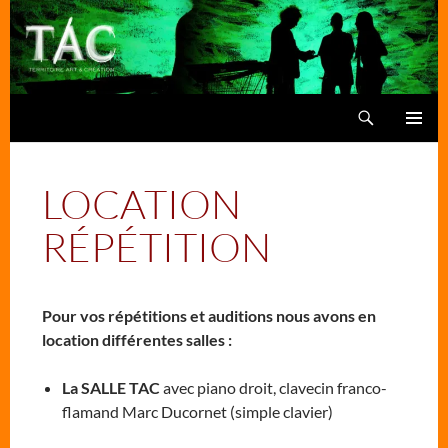
Aller
au
contenu
Recherche
TAC
MENU
PRINCIPA
LOCATION
RÉPÉTITION
Pour vos répétitions et auditions nous avons en
location différentes salles :
La SALLE TAC
avec piano droit, clavecin franco-
flamand Marc Ducornet (simple clavier)