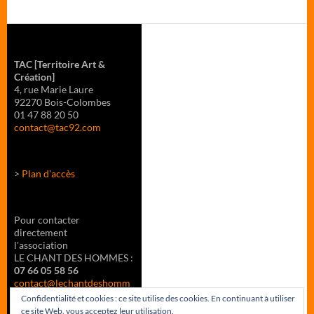
TAC
[Territoire Art &
Création]
4, rue Marie Laure
92270 Bois-Colombes
01 47 88 20 50
contact@tac92.com
>
Plan d'accès
Pour contacter
directement
l'association
LE CHANT DES HOMMES :
07 66 05 58 56
contact@lechantdeshomm
es.fr
Confidentialité et cookies : ce site utilise des cookies. En continuant à utiliser
ce site Web, vous acceptez leur utilisation.