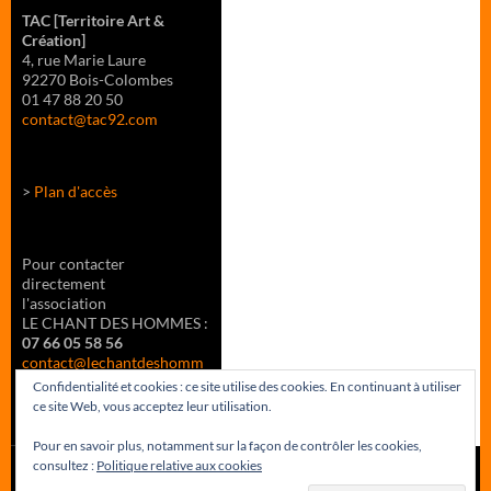
TAC
[Territoire Art &
Création]
4, rue Marie Laure
92270 Bois-Colombes
01 47 88 20 50
contact@tac92.com
>
Plan d'accès
Pour contacter
directement
l'association
LE CHANT DES HOMMES :
07 66 05 58 56
contact@lechantdeshomm
es.fr
Confidentialité et cookies : ce site utilise des cookies. En continuant à utiliser
ce site Web, vous acceptez leur utilisation.
Pour en savoir plus, notamment sur la façon de contrôler les cookies,
consultez :
Politique relative aux cookies