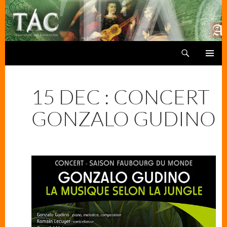
Aller
au
contenu
Recherche
TAC
MENU
PRINCIPA
15 DEC : CONCERT
GONZALO GUDINO