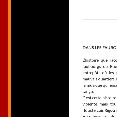
DANS LES FAUB
L’histoire que r
faubourgs de Bue
entrepôts où les g
mauvais quartiers, 
la musique qui ensu
tango.
C’est cette histoire
violente mais tou
flûtiste
Luis Rigou
n
Accompagnés de