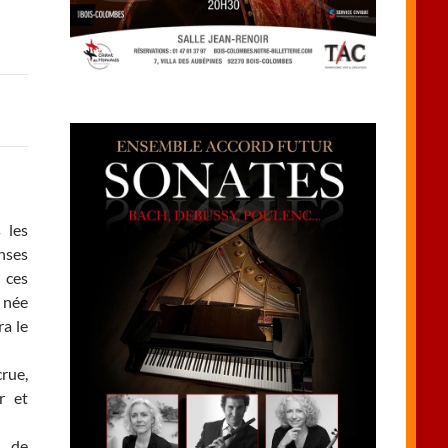
 les
nses
 ces
t née
ra le
crue,
r et
e de