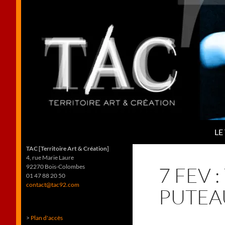
Aller
au
contenu
Recherche
TAC
LE
Territoire Art et Création
TAC
[Territoire Art & Création]
4, rue Marie Laure
92270 Bois-Colombes
7 FEV 
01 47 88 20 50
contact@tac92.com
PUTEA
>
Plan d'accès