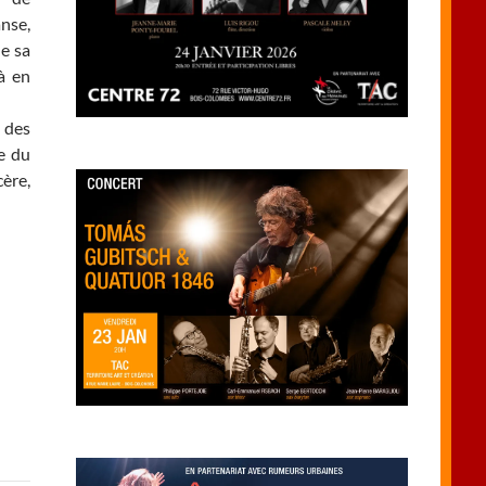
nse,
e sa
à en
 des
e du
cère,