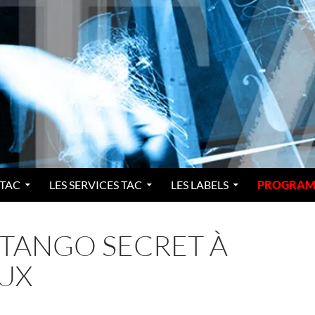
 TAC
LES SERVICES TAC
LES LABELS
PROGRAM
: TANGO SECRET À
UX