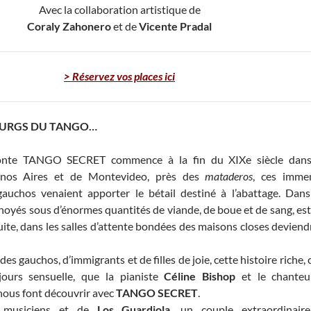
Avec la collaboration artistique de
Coraly Zahonero
et de
Vicente Pradal
> Réservez vos places ici
OURGS DU TANGO…
aconte TANGO SECRET commence à la fin du XIXe siècle dans
nos Aires et de Montevideo, près des
mataderos
, ces imme
auchos venaient apporter le bétail destiné à l’abattage. Dans
noyés sous d’énormes quantités de viande, de boue et de sang, es
ite, dans les salles d’attente bondées des maisons closes deviend
 des gauchos, d’immigrants et de filles de joie, cette histoire riche, 
jours sensuelle, que la pianiste
Céline Bishop
et le chanteu
ous font découvrir avec
TANGO SECRET
.
 musiciens et de
Los Guardiola
, un couple extraordinair