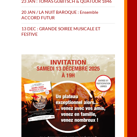
23 JAN : TOMAS GUBITSCH & QUATUOR 1846
20 JAN / LA NUIT BAROQUE : Ensemble
ACCORD FUTUR
13 DEC : GRANDE SOIREE MUSICALE ET
FESTIVE