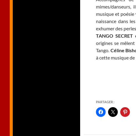
mimes/danseurs, il
musique et poésie v
naissance dans les
exhumer des perles 
TANGO SECRET
e
origines se mêlen
Tango.
Céline Bish
à cette musique de 
PARTAGER :