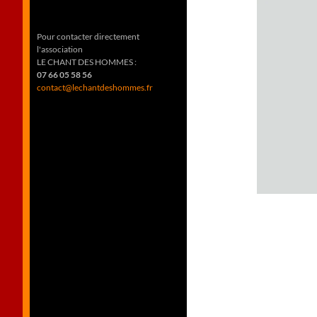
Pour contacter directement
l'association
LE CHANT DES HOMMES :
07 66 05 58 56
contact@lechantdeshommes.fr