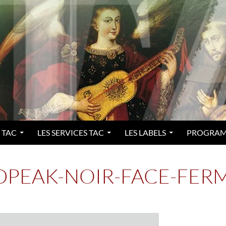
 TAC
LES SERVICES TAC
LES LABELS
PROGRA
PEAK-NOIR-FACE-FER