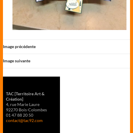
Image précédente
Image suivante
TAC
[Territoire Art &
Création]
4, rue Marie Laure
92270 Bois-Colombes
01 47 88 20 50
contact@tac92.com