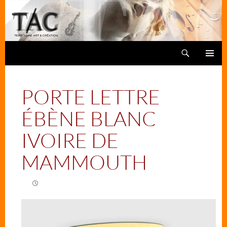
Aller
au
contenu
Recherche
TAC
MENU
PRINCIPA
PORTE LETTRE
ÉBÈNE BLANC
IVOIRE DE
MAMMOUTH