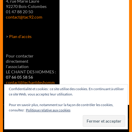
4, rue Marie Laure
92270 Bois-Colombes
01 47 88 20 50
contact@tac92.com
>
Plan d'accès
Pour contacter
directement
l'association
LE CHANT DES HOMMES :
07 66 05 58 56
contact@lechantdeshomm
es.fr
Confidentialité et cookies : ce site utilise des cookies. En continuant à utiliser
ce site Web, vous acceptez leur utilisation.
Pour en savoir plus, notamment sur la façon de contrôler les cookies,
consultez :
Politique relative aux cookies
Fièrement propulsé par WordPress