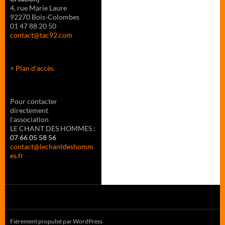
4, rue Marie Laure
92270 Bois-Colombes
01 47 88 20 50
contact@tac92.com
>
Plan d'accès
Pour contacter
directement
l'association
LE CHANT DES HOMMES :
07 66 05 58 56
contact@lechantdeshomm
es.fr
Fièrement propulsé par WordPress