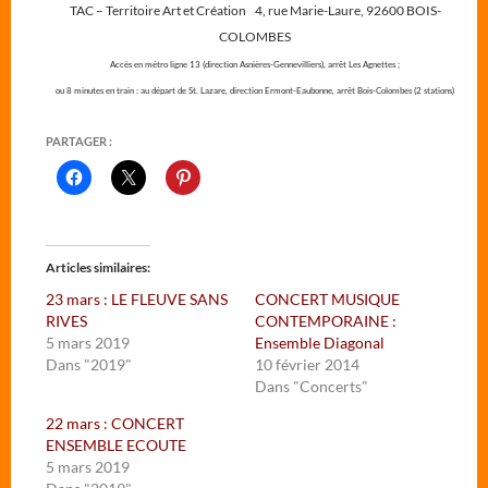
TAC – Territoire Art et Création 4, rue Marie-Laure, 92600 BOIS-
COLOMBES
Accès en métro ligne 13 (direction Asnières-Gennevilliers), arrêt Les Agnettes ;
ou 8 minutes en train : au départ de St. Lazare, direction Ermont-Eaubonne, arrêt Bois-Colombes (2 stations)
PARTAGER :
Articles similaires
23 mars : LE FLEUVE SANS
CONCERT MUSIQUE
RIVES
CONTEMPORAINE :
5 mars 2019
Ensemble Diagonal
Dans "2019"
10 février 2014
Dans "Concerts"
22 mars : CONCERT
ENSEMBLE ECOUTE
5 mars 2019