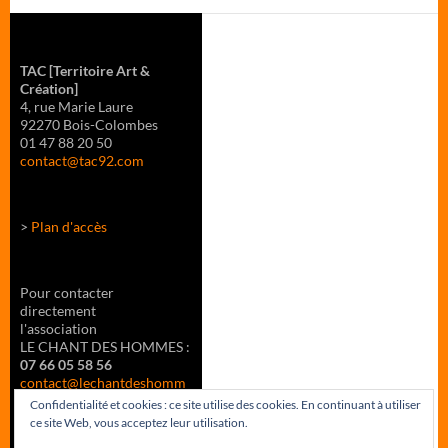
TAC
[Territoire Art &
Création]
4, rue Marie Laure
92270 Bois-Colombes
01 47 88 20 50
contact@tac92.com
>
Plan d'accès
Pour contacter
directement
l'association
LE CHANT DES HOMMES :
07 66 05 58 56
contact@lechantdeshomm
es.fr
Confidentialité et cookies : ce site utilise des cookies. En continuant à utiliser
ce site Web, vous acceptez leur utilisation.