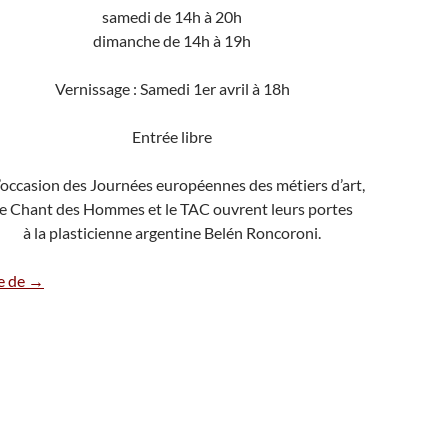
samedi de 14h à 20h
dimanche de 14h à 19h
Vernissage : Samedi 1er avril à 18h
Entrée libre
l’occasion des Journées européennes des métiers d’art,
e Chant des Hommes et le TAC ouvrent leurs portes
à la plasticienne argentine Belén Roncoroni.
1-2 AVRIL : EXPO BELEN RONCORONI
re de
→