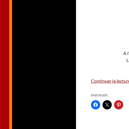
A 
L
Continuer la lectu
PARTAGER :