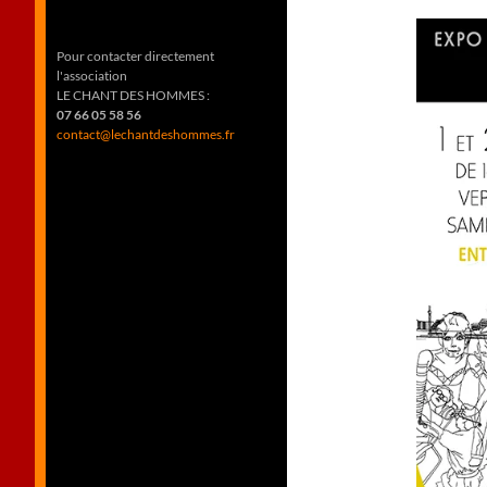
Pour contacter directement
l'association
LE CHANT DES HOMMES :
07 66 05 58 56
contact@lechantdeshommes.fr