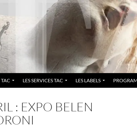
 TAC
LES SERVICES TAC
LES LABELS
PROGRA
RIL : EXPO BELEN
ORONI