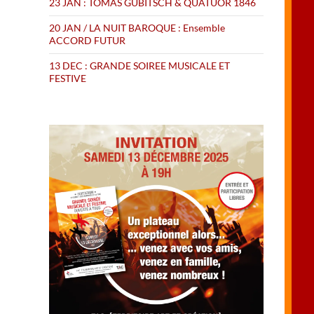
23 JAN : TOMAS GUBITSCH & QUATUOR 1846
20 JAN / LA NUIT BAROQUE : Ensemble
ACCORD FUTUR
13 DEC : GRANDE SOIREE MUSICALE ET
FESTIVE